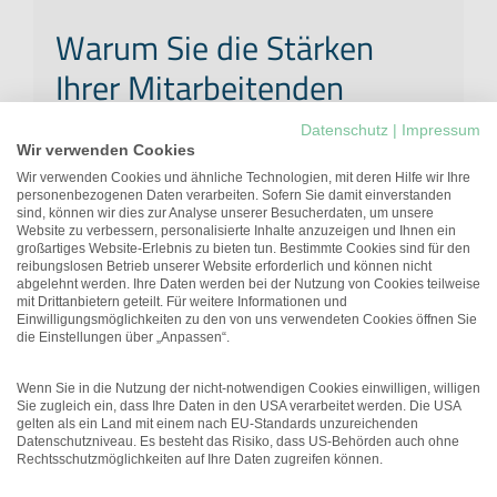
Warum Sie die Stärken
Ihrer Mitarbeitenden
stärken sollten
Datenschutz
|
Impressum
Wir verwenden Cookies
7. Dezember 2022
Wir verwenden Cookies und ähnliche Technologien, mit deren Hilfe wir Ihre
personenbezogenen Daten verarbeiten. Sofern Sie damit einverstanden
sind, können wir dies zur Analyse unserer Besucherdaten, um unsere
Stärkenorientierte Führung – was heißt
Website zu verbessern, personalisierte Inhalte anzuzeigen und Ihnen ein
das eigentlich? Welchen Nutzen bringt
großartiges Website-Erlebnis zu bieten tun. Bestimmte Cookies sind für den
reibungslosen Betrieb unserer Website erforderlich und können nicht
es, Stärken stärker zu stärken? Wie
abgelehnt werden. Ihre Daten werden bei der Nutzung von Cookies teilweise
mit Drittanbietern geteilt. Für weitere Informationen und
könnte das gehen? Und was soll mit den
Einwilligungsmöglichkeiten zu den von uns verwendeten Cookies öffnen Sie
Schwächen passieren?
die Einstellungen über „Anpassen“.
Wenn Sie in die Nutzung der nicht-notwendigen Cookies einwilligen, willigen
Sie zugleich ein, dass Ihre Daten in den USA verarbeitet werden. Die USA
gelten als ein Land mit einem nach EU-Standards unzureichenden
Datenschutzniveau. Es besteht das Risiko, dass US-Behörden auch ohne
Rechtsschutzmöglichkeiten auf Ihre Daten zugreifen können.