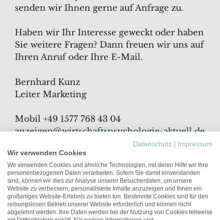
senden wir Ihnen gerne auf Anfrage zu.
Haben wir Ihr Interesse geweckt oder haben
Sie weitere Fragen? Dann freuen wir uns auf
Ihren Anruf oder Ihre E-Mail.
Bernhard Kunz
Leiter Marketing
Mobil +49 1577 768 43 04
anzeigen@wirtschaftspsychologie-aktuell.de
Datenschutz
|
Impressum
Wir verwenden Cookies
—
Wir verwenden Cookies und ähnliche Technologien, mit deren Hilfe wir Ihre
personenbezogenen Daten verarbeiten. Sofern Sie damit einverstanden
Gerne informieren wir Sie regelmäßig über
sind, können wir dies zur Analyse unserer Besucherdaten, um unsere
Website zu verbessern, personalisierte Inhalte anzuzeigen und Ihnen ein
Werbemöglichkeiten und
großartiges Website-Erlebnis zu bieten tun. Bestimmte Cookies sind für den
Neuerscheinungen aus dem Deutschen
reibungslosen Betrieb unserer Website erforderlich und können nicht
abgelehnt werden. Ihre Daten werden bei der Nutzung von Cookies teilweise
Psychologen Verlag.
Registrieren Sie sich