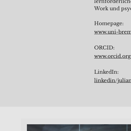
lernförderlich
Work und psyc
Homepage:
www.uni-brem
ORCID:
www.orcid.or
LinkedIn:
linkedin/julia