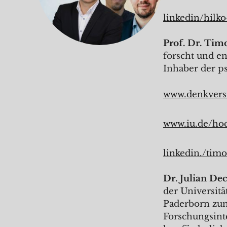
linkedin/hilk
Prof. Dr. Tim
forscht und en
Inhaber der p
www.denkverst
www.iu.de/hoc
linkedin./timo
Dr. Julian Dec
der Universitä
Paderborn zum
Forschungsint