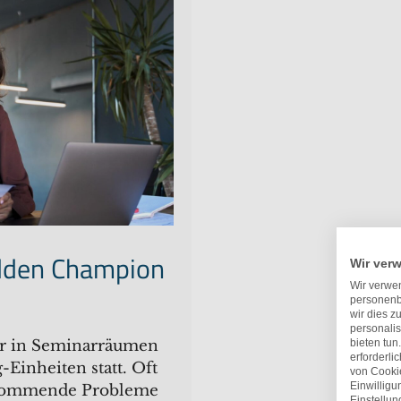
idden Champion
Wir ver
Wir verwen
personenb
wir dies z
personalis
ur in Seminarräumen
bieten tun
erforderli
Einheiten statt. Oft
von Cookie
Einwillig
fkommende Probleme
Einstellu