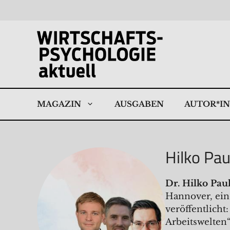
Zum
Inhalt
springen
MAGAZIN
AUSGABEN
AUTOR*I
Hilko Pau
Dr. Hilko Pau
Hannover, ein
veröffentlich
Arbeitswelten