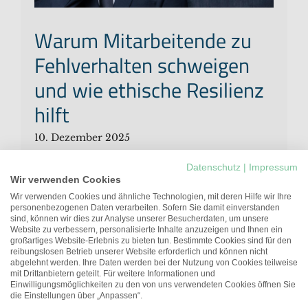
Warum Mitarbeitende zu
Fehlverhalten schweigen
und wie ethische Resilienz
hilft
10. Dezember 2025
Datenschutz
|
Impressum
Unethisches Verhalten in
Wir verwenden Cookies
Organisationen ist selten das Werk
Wir verwenden Cookies und ähnliche Technologien, mit deren Hilfe wir Ihre
einzelner Täter*innen. Die eigentliche
personenbezogenen Daten verarbeiten. Sofern Sie damit einverstanden
sind, können wir dies zur Analyse unserer Besucherdaten, um unsere
Gefahr geht oft von stillen
Website zu verbessern, personalisierte Inhalte anzuzeigen und Ihnen ein
Mitläufer*innen, strukturellen
großartiges Website-Erlebnis zu bieten tun. Bestimmte Cookies sind für den
reibungslosen Betrieb unserer Website erforderlich und können nicht
Anreizen und kulturellen Dynamiken
abgelehnt werden. Ihre Daten werden bei der Nutzung von Cookies teilweise
mit Drittanbietern geteilt. Für weitere Informationen und
aus. Wie können Sie ethische Resilienz
Einwilligungsmöglichkeiten zu den von uns verwendeten Cookies öffnen Sie
stärken?
die Einstellungen über „Anpassen“.