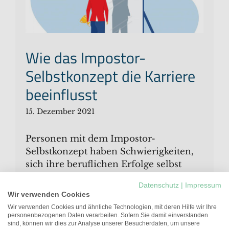
Wie das Impostor-
Selbstkonzept die Karriere
beeinflusst
15. Dezember 2021
Personen mit dem Impostor-
Selbstkonzept haben Schwierigkeiten,
sich ihre beruflichen Erfolge selbst
zuzuschreiben und haben das Gefühl,
Datenschutz
|
Impressum
andere über ihre Fähigkeiten zu
Wir verwenden Cookies
täuschen und fühlen sich als
Wir verwenden Cookies und ähnliche Technologien, mit deren Hilfe wir Ihre
Hochstapler:innen. Da dies
personenbezogenen Daten verarbeiten. Sofern Sie damit einverstanden
sind, können wir dies zur Analyse unserer Besucherdaten, um unsere
verschiedene Folgen auf die