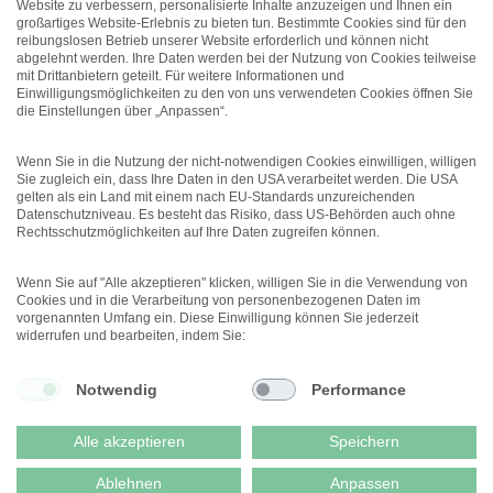
Website zu verbessern, personalisierte Inhalte anzuzeigen und Ihnen ein
Karriereentwicklung und das
großartiges Website-Erlebnis zu bieten tun. Bestimmte Cookies sind für den
reibungslosen Betrieb unserer Website erforderlich und können nicht
Arbeitsleben hat, lohnt es sich, das
abgelehnt werden. Ihre Daten werden bei der Nutzung von Cookies teilweise
mit Drittanbietern geteilt. Für weitere Informationen und
Phänomen zu kennen und ihm
Einwilligungsmöglichkeiten zu den von uns verwendeten Cookies öffnen Sie
entgegenzusteuern.
die Einstellungen über „Anpassen“.
Wenn Sie in die Nutzung der nicht-notwendigen Cookies einwilligen, willigen
Sie zugleich ein, dass Ihre Daten in den USA verarbeitet werden. Die USA
gelten als ein Land mit einem nach EU-Standards unzureichenden
Datenschutzniveau. Es besteht das Risiko, dass US-Behörden auch ohne
Rechtsschutzmöglichkeiten auf Ihre Daten zugreifen können.
Wenn Sie auf "Alle akzeptieren" klicken, willigen Sie in die Verwendung von
Cookies und in die Verarbeitung von personenbezogenen Daten im
vorgenannten Umfang ein. Diese Einwilligung können Sie jederzeit
Menü
widerrufen und bearbeiten, indem Sie:
Notwendig
Performance
© 2026 DEUTSCHER
PSYCHOLOGEN VERLAG GMBH
DATENSCHUTZ
Alle akzeptieren
Speichern
IMPRESSUM
AGB & WIDERRUF
Ablehnen
Anpassen