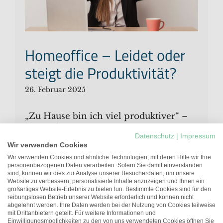
Homeoffice – Leidet oder
steigt die Produktivität?
26. Februar 2025
„Zu Hause bin ich viel produktiver“ –
so die Überzeugung vieler
Datenschutz
|
Impressum
Arbeitnehmer:innen, die die
Wir verwenden Cookies
Möglichkeit haben, im Homeoffice zu
Wir verwenden Cookies und ähnliche Technologien, mit deren Hilfe wir Ihre
arbeiten. Studien liefern
personenbezogenen Daten verarbeiten. Sofern Sie damit einverstanden
sind, können wir dies zur Analyse unserer Besucherdaten, um unsere
widersprüchliche Ergebnisse. Doch wie
Website zu verbessern, personalisierte Inhalte anzuzeigen und Ihnen ein
ist die Lage wirklich? Und was können
großartiges Website-Erlebnis zu bieten tun. Bestimmte Cookies sind für den
reibungslosen Betrieb unserer Website erforderlich und können nicht
Arbeitgeber:innen und Führungskräfte
abgelehnt werden. Ihre Daten werden bei der Nutzung von Cookies teilweise
mit Drittanbietern geteilt. Für weitere Informationen und
tun, um die Arbeit von zu Hause aus
Einwilligungsmöglichkeiten zu den von uns verwendeten Cookies öffnen Sie