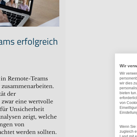
ams erfolgreich
Wir ver
Wir verwen
rt in Remote-Teams
personenb
wir dies z
eg zusammenarbeiten.
personalis
ät der
bieten tun
erforderli
zwar eine wertvolle
von Cookie
Einwillig
 für Unsicherheit
Einstellu
analysen zeigt, welche
ungen von
Wenn Sie i
chtet werden sollten.
zugleich e
Land mit 