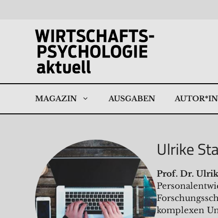
Zum
Inhalt
springen
MAGAZIN
AUSGABEN
AUTOR*I
Ulrike St
Prof. Dr. Ulri
Personalentwi
Forschungssch
komplexen Um