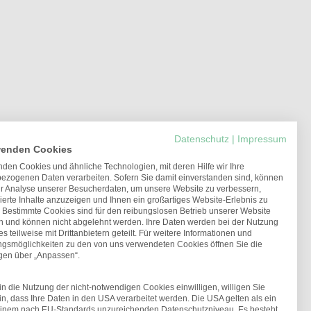
Datenschutz
|
Impressum
wenden Cookies
den Cookies und ähnliche Technologien, mit deren Hilfe wir Ihre
ezogenen Daten verarbeiten. Sofern Sie damit einverstanden sind, können
ur Analyse unserer Besucherdaten, um unsere Website zu verbessern,
ierte Inhalte anzuzeigen und Ihnen ein großartiges Website-Erlebnis zu
. Bestimmte Cookies sind für den reibungslosen Betrieb unserer Website
ch und können nicht abgelehnt werden. Ihre Daten werden bei der Nutzung
s teilweise mit Drittanbietern geteilt. Für weitere Informationen und
ungsmöglichkeiten zu den von uns verwendeten Cookies öffnen Sie die
ngen über „Anpassen“.
n die Nutzung der nicht-notwendigen Cookies einwilligen, willigen Sie
in, dass Ihre Daten in den USA verarbeitet werden. Die USA gelten als ein
einem nach EU-Standards unzureichenden Datenschutzniveau. Es besteht