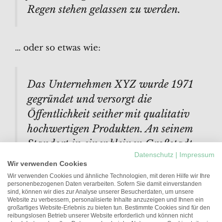
Regen stehen gelassen zu werden.
… oder so etwas wie:
Das Unternehmen XYZ wurde 1971
gegründet und versorgt die
Öffentlichkeit seither mit qualitativ
hochwertigen Produkten. An seinem
Standort in einer kleinen Großstadt
Datenschutz
|
Impressum
beschäftigt der Betrieb über 2.000
Wir verwenden Cookies
Menschen und unterstützt die
Wir verwenden Cookies und ähnliche Technologien, mit deren Hilfe wir Ihre
personenbezogenen Daten verarbeiten. Sofern Sie damit einverstanden
Stadtbewohner in vielfacher
sind, können wir dies zur Analyse unserer Besucherdaten, um unsere
Website zu verbessern, personalisierte Inhalte anzuzeigen und Ihnen ein
Hinsicht.
großartiges Website-Erlebnis zu bieten tun. Bestimmte Cookies sind für den
reibungslosen Betrieb unserer Website erforderlich und können nicht