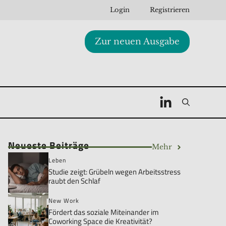
Login
Registrieren
Zur neuen Ausgabe
Neueste Beiträge
Mehr
Leben
Studie zeigt: Grübeln wegen Arbeitsstress
raubt den Schlaf
New Work
Fördert das soziale Miteinander im
Coworking Space die Kreativität?