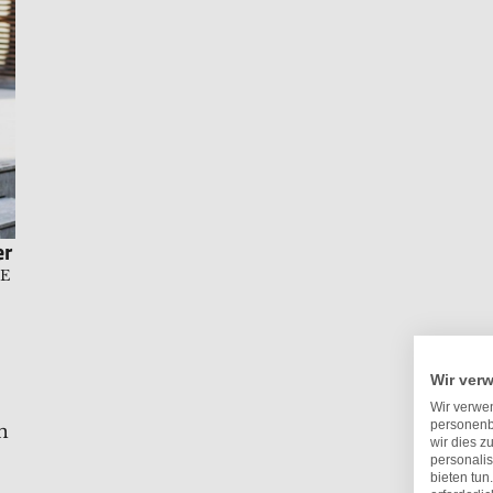
er
IE
Wir ver
Wir verwen
personenb
n
wir dies z
personalis
bieten tun