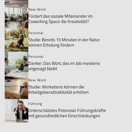
New Work
Fördert das soziale Miteinander im
Coworking Space die Kreativität?
Personal
Studie: Bereits 15 Minuten in der Natur
können Erholung fördern
Personal
Danke!: Das Wort, das im Job meistens
ungesagt bleibt
New Work
Studie: Workations können die
Arbeitgeberattraktivität erhöhen
Führung
Unterschätztes Potenzial: Führungskräfte
mit gesundheitlichen Einschränkungen