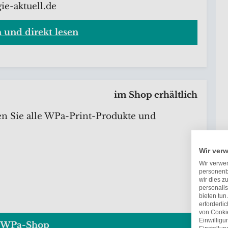
ie-aktuell.de
n und direkt lesen
im Shop erhältlich
en Sie alle WPa-Print-Produkte und
Wir ver
Wir verwen
personenb
wir dies z
personalis
bieten tun
erforderli
von Cookie
Einwillig
WPa-Shop