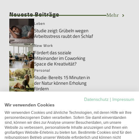
Neueste Beiträge
Mehr
Leben
Studie zeigt: Grübeln wegen
Arbeitsstress raubt den Schlaf
New Work
Fördert das soziale
Miteinander im Coworking
Space die Kreativität?
Personal
Studie: Bereits 15 Minuten in
der Natur können Erholung
fördern
Personal
Datenschutz
|
Impressum
Danke!: Das Wort, das im Job
Wir verwenden Cookies
meistens ungesagt bleibt
Wir verwenden Cookies und ähnliche Technologien, mit deren Hilfe wir Ihre
personenbezogenen Daten verarbeiten. Sofern Sie damit einverstanden
New Work
sind, können wir dies zur Analyse unserer Besucherdaten, um unsere
Studie: Workations können die
Website zu verbessern, personalisierte Inhalte anzuzeigen und Ihnen ein
Arbeitgeberattraktivität
großartiges Website-Erlebnis zu bieten tun. Bestimmte Cookies sind für den
erhöhen
reibungslosen Betrieb unserer Website erforderlich und können nicht