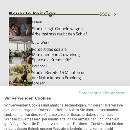
Neueste Beiträge
Mehr
Leben
Studie zeigt: Grübeln wegen
Arbeitsstress raubt den Schlaf
New Work
Fördert das soziale
Miteinander im Coworking
Space die Kreativität?
Personal
Studie: Bereits 15 Minuten in
der Natur können Erholung
fördern
Personal
Datenschutz
|
Impressum
Danke!: Das Wort, das im Job
Wir verwenden Cookies
meistens ungesagt bleibt
Wir verwenden Cookies und ähnliche Technologien, mit deren Hilfe wir Ihre
personenbezogenen Daten verarbeiten. Sofern Sie damit einverstanden
New Work
sind, können wir dies zur Analyse unserer Besucherdaten, um unsere
Studie: Workations können die
Website zu verbessern, personalisierte Inhalte anzuzeigen und Ihnen ein
Arbeitgeberattraktivität
großartiges Website-Erlebnis zu bieten tun. Bestimmte Cookies sind für den
erhöhen
reibungslosen Betrieb unserer Website erforderlich und können nicht