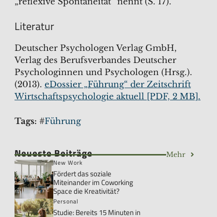
„reflexive Spontaneität“ nennt (S. 17).
Literatur
Deutscher Psychologen Verlag GmbH,
Verlag des Berufsverbandes Deutscher
Psychologinnen und Psychologen (Hrsg.).
(2013).
eDossier „Führung“ der Zeitschrift
Wirtschaftspsychologie aktuell [PDF, 2 MB].
Tags:
#
Führung
Neueste Beiträge
Mehr
New Work
Fördert das soziale
Miteinander im Coworking
Space die Kreativität?
Personal
Studie: Bereits 15 Minuten in