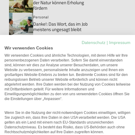
der Natur können Erholung
fördern
Personal
Danke!: Das Wort, das im Job
meistens ungesagt bleibt
New Work
Datenschutz
|
Impressum
Studie: Workations können die
Wir verwenden Cookies
Arbeitgeberattraktivität
erhöhen
Wir verwenden Cookies und ähnliche Technologien, mit deren Hilfe wir Ihre
personenbezogenen Daten verarbeiten. Sofern Sie damit einverstanden
Führung
sind, können wir dies zur Analyse unserer Besucherdaten, um unsere
Unterschätztes Potenzial:
Website zu verbessern, personalisierte Inhalte anzuzeigen und Ihnen ein
Führungskräfte mit
großartiges Website-Erlebnis zu bieten tun. Bestimmte Cookies sind für den
gesundheitlichen
reibungslosen Betrieb unserer Website erforderlich und können nicht
Einschränkungen
abgelehnt werden. Ihre Daten werden bei der Nutzung von Cookies teilweise
mit Drittanbietern geteilt. Für weitere Informationen und
Personal
Einwilligungsmöglichkeiten zu den von uns verwendeten Cookies öffnen Sie
Studie: Bystander-Trainings
die Einstellungen über „Anpassen“.
können genderbasierte Gewalt
senken
Wenn Sie in die Nutzung der nicht-notwendigen Cookies einwilligen, willigen
Sie zugleich ein, dass Ihre Daten in den USA verarbeitet werden. Die USA
gelten als ein Land mit einem nach EU-Standards unzureichenden
Datenschutzniveau. Es besteht das Risiko, dass US-Behörden auch ohne
Rechtsschutzmöglichkeiten auf Ihre Daten zugreifen können.