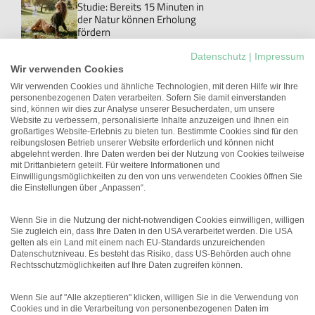
Studie: Bereits 15 Minuten in
der Natur können Erholung
fördern
Personal
Datenschutz
|
Impressum
Danke!: Das Wort, das im Job
Wir verwenden Cookies
meistens ungesagt bleibt
Wir verwenden Cookies und ähnliche Technologien, mit deren Hilfe wir Ihre
personenbezogenen Daten verarbeiten. Sofern Sie damit einverstanden
New Work
sind, können wir dies zur Analyse unserer Besucherdaten, um unsere
Studie: Workations können die
Website zu verbessern, personalisierte Inhalte anzuzeigen und Ihnen ein
Arbeitgeberattraktivität
großartiges Website-Erlebnis zu bieten tun. Bestimmte Cookies sind für den
erhöhen
reibungslosen Betrieb unserer Website erforderlich und können nicht
abgelehnt werden. Ihre Daten werden bei der Nutzung von Cookies teilweise
Führung
mit Drittanbietern geteilt. Für weitere Informationen und
Unterschätztes Potenzial:
Einwilligungsmöglichkeiten zu den von uns verwendeten Cookies öffnen Sie
Führungskräfte mit
die Einstellungen über „Anpassen“.
gesundheitlichen
Einschränkungen
Wenn Sie in die Nutzung der nicht-notwendigen Cookies einwilligen, willigen
Sie zugleich ein, dass Ihre Daten in den USA verarbeitet werden. Die USA
gelten als ein Land mit einem nach EU-Standards unzureichenden
Datenschutzniveau. Es besteht das Risiko, dass US-Behörden auch ohne
Rechtsschutzmöglichkeiten auf Ihre Daten zugreifen können.
Wenn Sie auf "Alle akzeptieren" klicken, willigen Sie in die Verwendung von
Cookies und in die Verarbeitung von personenbezogenen Daten im