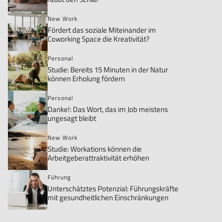
New Work
Fördert das soziale Miteinander im
Coworking Space die Kreativität?
Personal
Studie: Bereits 15 Minuten in der Natur
können Erholung fördern
Personal
Danke!: Das Wort, das im Job meistens
ungesagt bleibt
New Work
Studie: Workations können die
Arbeitgeberattraktivität erhöhen
Führung
Unterschätztes Potenzial: Führungskräfte
mit gesundheitlichen Einschränkungen