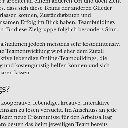
e:r arbeitet an einem anderen Ort und doch zieht
s, dass sich diese Teams der anderen Glieder
erlassen können, Zuständigkeiten und
samen Erfolg im Blick haben. Teambuildings
ür diese Zielgruppe folglich besonders Sinn.
Maßnahmen jedoch meistens sehr kostenintensiv,
lte Teamentwicklung wird eher dem Zufall
aktive lebendige Online-Teambuildings, die
tig und kostengünstig helfen können und sich
baren lassen.
gs?
ooperative, lebendige, kreative, interaktive
meinsam zu lösen versucht. Im Anschluss an jede
 Team neue Erkenntnisse für den Arbeitsalltag
 am besten das beim jeweiligen Team bereits