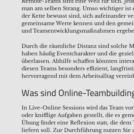
Remote-Teams sind eine Welt für sich. Jed
man am selben Strang. Umso wichtiger ist e
der Kette bewusst sind, sich aufeinander v
gemeinsame Werte kennen und den gemein
und Teamentwicklungsmaßnahmen ergeben f
Durch die räumliche Distanz sind solche 
haben häufig Eventcharakter und die gezie
überlassen. Abhilfe schaffen könnten inter
diesen Teams besonders effizient, langfris
hervorragend mit dem Arbeitsalltag verein
Was sind Online-Teambuildin
In Live-Online Sessions wird das Team vor k
oder knifflige Aufgaben gestellt, die es ge
Übung findet eine Reflexion statt, die dem
liefern soll. Zur Durchführung nutzen Sie