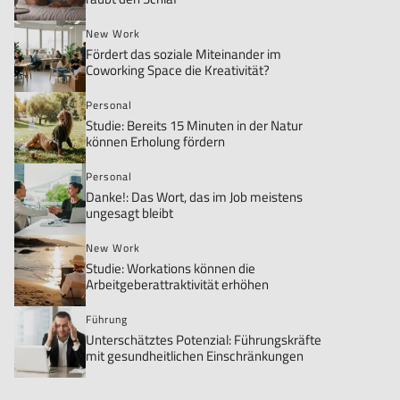
New Work
Fördert das soziale Miteinander im
Coworking Space die Kreativität?
Personal
Studie: Bereits 15 Minuten in der Natur
können Erholung fördern
Personal
Danke!: Das Wort, das im Job meistens
ungesagt bleibt
New Work
Studie: Workations können die
Arbeitgeberattraktivität erhöhen
Führung
Unterschätztes Potenzial: Führungskräfte
mit gesundheitlichen Einschränkungen