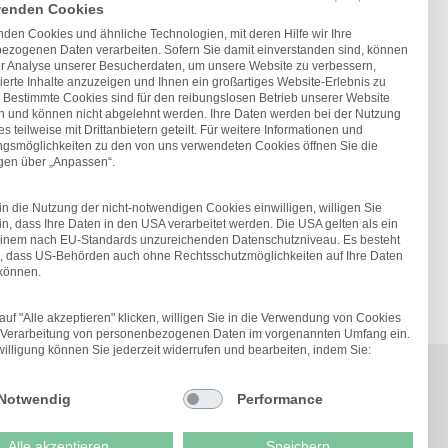
wenden Cookies
den Cookies und ähnliche Technologien, mit deren Hilfe wir Ihre
ezogenen Daten verarbeiten. Sofern Sie damit einverstanden sind, können
ur Analyse unserer Besucherdaten, um unsere Website zu verbessern,
ierte Inhalte anzuzeigen und Ihnen ein großartiges Website-Erlebnis zu
. Bestimmte Cookies sind für den reibungslosen Betrieb unserer Website
ch und können nicht abgelehnt werden. Ihre Daten werden bei der Nutzung
s teilweise mit Drittanbietern geteilt. Für weitere Informationen und
ungsmöglichkeiten zu den von uns verwendeten Cookies öffnen Sie die
ngen über „Anpassen“.
n die Nutzung der nicht-notwendigen Cookies einwilligen, willigen Sie
in, dass Ihre Daten in den USA verarbeitet werden. Die USA gelten als ein
einem nach EU-Standards unzureichenden Datenschutzniveau. Es besteht
o, dass US-Behörden auch ohne Rechtsschutzmöglichkeiten auf Ihre Daten
 können.
uf "Alle akzeptieren" klicken, willigen Sie in die Verwendung von Cookies
e Verarbeitung von personenbezogenen Daten im vorgenannten Umfang ein.
illigung können Sie jederzeit widerrufen und bearbeiten, indem Sie:
Notwendig
Performance
r uns
Newsletter
Alle akzeptieren
Speichern