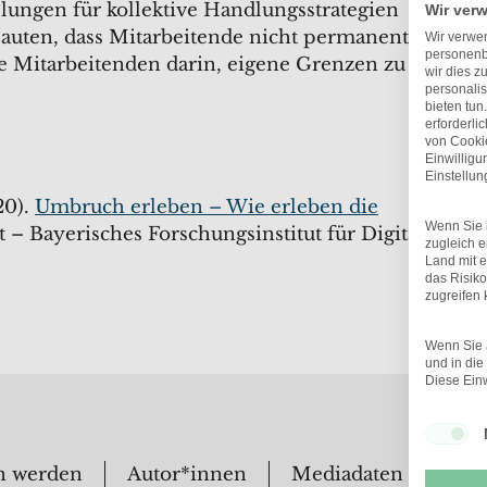
ungen für kollektive Handlungsstrategien
Wir ver
auten, dass Mitarbeitende nicht permanent
Wir verwen
personenb
ie Mitarbeitenden darin, eigene Grenzen zu
wir dies z
personalis
bieten tun
erforderli
von Cookie
Einwillig
Einstellu
20).
Umbruch erleben – Wie erleben die
Wenn Sie i
t – Bayerisches Forschungsinstitut für Digitale
zugleich e
Land mit 
das Risik
zugreifen
Wenn Sie a
und in di
Diese Einw
n werden
Autor*innen
Mediadaten
Übe