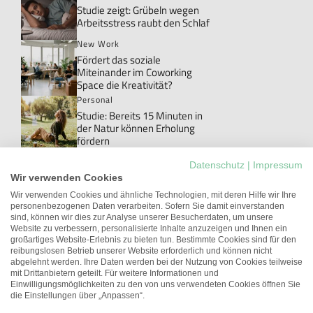
Studie zeigt: Grübeln wegen
Arbeitsstress raubt den Schlaf
New Work
Fördert das soziale
Miteinander im Coworking
Space die Kreativität?
Personal
Studie: Bereits 15 Minuten in
der Natur können Erholung
fördern
Personal
Datenschutz
|
Impressum
Danke!: Das Wort, das im Job
Wir verwenden Cookies
meistens ungesagt bleibt
Wir verwenden Cookies und ähnliche Technologien, mit deren Hilfe wir Ihre
personenbezogenen Daten verarbeiten. Sofern Sie damit einverstanden
New Work
sind, können wir dies zur Analyse unserer Besucherdaten, um unsere
Studie: Workations können die
Website zu verbessern, personalisierte Inhalte anzuzeigen und Ihnen ein
Arbeitgeberattraktivität
großartiges Website-Erlebnis zu bieten tun. Bestimmte Cookies sind für den
erhöhen
reibungslosen Betrieb unserer Website erforderlich und können nicht
abgelehnt werden. Ihre Daten werden bei der Nutzung von Cookies teilweise
Führung
mit Drittanbietern geteilt. Für weitere Informationen und
Unterschätztes Potenzial:
Einwilligungsmöglichkeiten zu den von uns verwendeten Cookies öffnen Sie
Führungskräfte mit
die Einstellungen über „Anpassen“.
gesundheitlichen