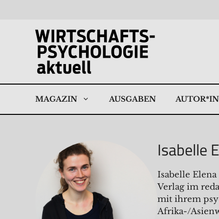
Zum
Inhalt
springen
MAGAZIN
AUSGABEN
AUTOR*I
Isabelle 
Isabelle Elena
Verlag im red
mit ihrem psyc
Afrika-/Asienw