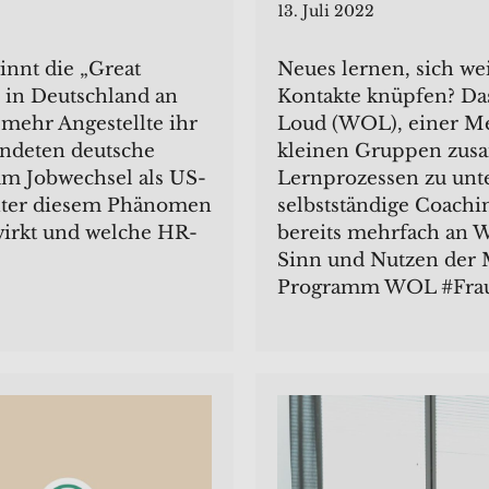
13. Juli 2022
innt die „Great
Neues lernen, sich we
 in Deutschland an
Kontakte knüpfen? Das
mehr Angestellte ihr
Loud (WOL), einer M
undeten deutsche
kleinen Gruppen zus
zum Jobwechsel als US-
Lernprozessen zu unte
inter diesem Phänomen
selbstständige Coach
wirkt und welche HR-
bereits mehrfach an W
Sinn und Nutzen der M
Programm WOL #Frau