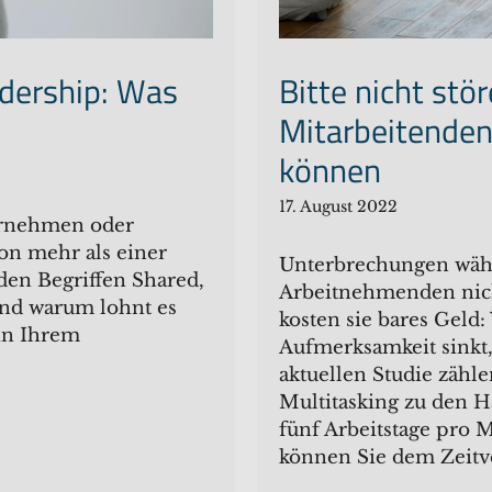
adership: Was
Bitte nicht stö
Mitarbeitenden
können
17. August 2022
ternehmen oder
on mehr als einer
Unterbrechungen währe
 den Begriffen Shared,
Arbeitnehmenden nic
und warum lohnt es
kosten sie bares Geld:
 in Ihrem
Aufmerksamkeit sinkt, 
aktuellen Studie zäh
Multitasking zu den Ha
fünf Arbeitstage pro
können Sie dem Zeitv