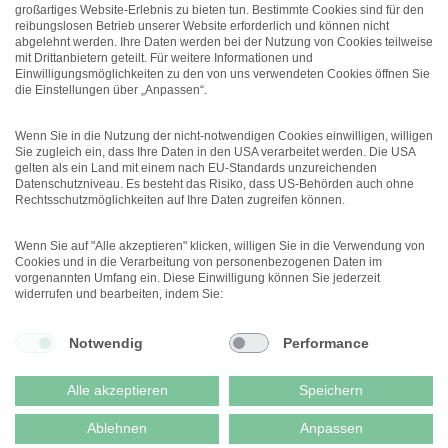
Arbeitgeberattraktivität
großartiges Website-Erlebnis zu bieten tun. Bestimmte Cookies sind für den
erhöhen
reibungslosen Betrieb unserer Website erforderlich und können nicht
abgelehnt werden. Ihre Daten werden bei der Nutzung von Cookies teilweise
Führung
mit Drittanbietern geteilt. Für weitere Informationen und
Unterschätztes Potenzial:
Einwilligungsmöglichkeiten zu den von uns verwendeten Cookies öffnen Sie
Führungskräfte mit
die Einstellungen über „Anpassen“.
gesundheitlichen
Einschränkungen
Wenn Sie in die Nutzung der nicht-notwendigen Cookies einwilligen, willigen
Sie zugleich ein, dass Ihre Daten in den USA verarbeitet werden. Die USA
gelten als ein Land mit einem nach EU-Standards unzureichenden
Datenschutzniveau. Es besteht das Risiko, dass US-Behörden auch ohne
Rechtsschutzmöglichkeiten auf Ihre Daten zugreifen können.
Wenn Sie auf "Alle akzeptieren" klicken, willigen Sie in die Verwendung von
Cookies und in die Verarbeitung von personenbezogenen Daten im
vorgenannten Umfang ein. Diese Einwilligung können Sie jederzeit
Menü
widerrufen und bearbeiten, indem Sie:
Notwendig
Performance
© 2026 DEUTSCHER
PSYCHOLOGEN VERLAG GMBH
DATENSCHUTZ
Alle akzeptieren
Speichern
IMPRESSUM
AGB & WIDERRUF
Ablehnen
Anpassen