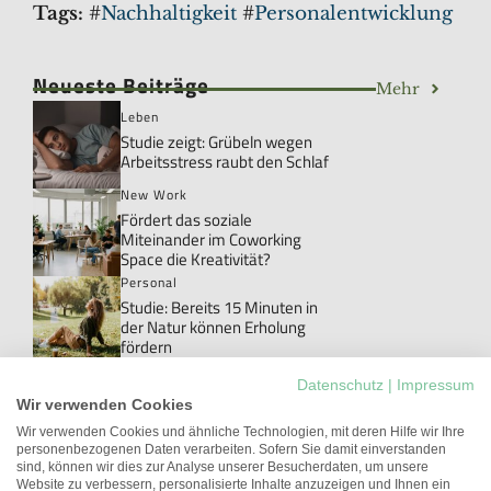
Tags:
#
Nachhaltigkeit
#
Personalentwicklung
Neueste Beiträge
Mehr
Leben
Studie zeigt: Grübeln wegen
Arbeitsstress raubt den Schlaf
New Work
Fördert das soziale
Miteinander im Coworking
Space die Kreativität?
Personal
Studie: Bereits 15 Minuten in
der Natur können Erholung
fördern
Personal
Datenschutz
|
Impressum
Danke!: Das Wort, das im Job
Wir verwenden Cookies
meistens ungesagt bleibt
Wir verwenden Cookies und ähnliche Technologien, mit deren Hilfe wir Ihre
personenbezogenen Daten verarbeiten. Sofern Sie damit einverstanden
New Work
sind, können wir dies zur Analyse unserer Besucherdaten, um unsere
Studie: Workations können die
Website zu verbessern, personalisierte Inhalte anzuzeigen und Ihnen ein