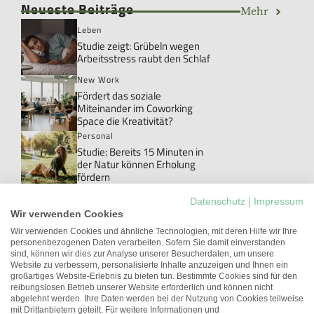
Neueste Beiträge
Mehr
Leben
Studie zeigt: Grübeln wegen
Arbeitsstress raubt den Schlaf
New Work
Fördert das soziale
Miteinander im Coworking
Space die Kreativität?
Personal
Studie: Bereits 15 Minuten in
der Natur können Erholung
fördern
Personal
Datenschutz
|
Impressum
Danke!: Das Wort, das im Job
Wir verwenden Cookies
meistens ungesagt bleibt
Wir verwenden Cookies und ähnliche Technologien, mit deren Hilfe wir Ihre
personenbezogenen Daten verarbeiten. Sofern Sie damit einverstanden
New Work
sind, können wir dies zur Analyse unserer Besucherdaten, um unsere
Studie: Workations können die
Website zu verbessern, personalisierte Inhalte anzuzeigen und Ihnen ein
Arbeitgeberattraktivität
großartiges Website-Erlebnis zu bieten tun. Bestimmte Cookies sind für den
erhöhen
reibungslosen Betrieb unserer Website erforderlich und können nicht
abgelehnt werden. Ihre Daten werden bei der Nutzung von Cookies teilweise
Führung
mit Drittanbietern geteilt. Für weitere Informationen und