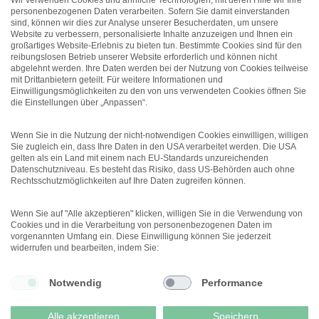
Wir verwenden Cookies und ähnliche Technologien, mit deren Hilfe wir Ihre
personenbezogenen Daten verarbeiten. Sofern Sie damit einverstanden
New Work
sind, können wir dies zur Analyse unserer Besucherdaten, um unsere
Studie: Workations können die
Website zu verbessern, personalisierte Inhalte anzuzeigen und Ihnen ein
Arbeitgeberattraktivität
großartiges Website-Erlebnis zu bieten tun. Bestimmte Cookies sind für den
erhöhen
reibungslosen Betrieb unserer Website erforderlich und können nicht
abgelehnt werden. Ihre Daten werden bei der Nutzung von Cookies teilweise
Führung
mit Drittanbietern geteilt. Für weitere Informationen und
Unterschätztes Potenzial:
Einwilligungsmöglichkeiten zu den von uns verwendeten Cookies öffnen Sie
Führungskräfte mit
die Einstellungen über „Anpassen“.
gesundheitlichen
Einschränkungen
Wenn Sie in die Nutzung der nicht-notwendigen Cookies einwilligen, willigen
Sie zugleich ein, dass Ihre Daten in den USA verarbeitet werden. Die USA
gelten als ein Land mit einem nach EU-Standards unzureichenden
Datenschutzniveau. Es besteht das Risiko, dass US-Behörden auch ohne
Rechtsschutzmöglichkeiten auf Ihre Daten zugreifen können.
Wenn Sie auf "Alle akzeptieren" klicken, willigen Sie in die Verwendung von
Cookies und in die Verarbeitung von personenbezogenen Daten im
vorgenannten Umfang ein. Diese Einwilligung können Sie jederzeit
Menü
widerrufen und bearbeiten, indem Sie:
Notwendig
Performance
© 2026 DEUTSCHER
PSYCHOLOGEN VERLAG GMBH
DATENSCHUTZ
Alle akzeptieren
Speichern