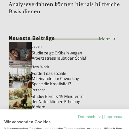
Analyseverfahren können hier als hilfreiche
Basis dienen.
Neueste Beiträge
Mehr
Leben
Studie zeigt: Grübeln wegen
Arbeitsstress raubt den Schlaf
New Work
Fördert das soziale
Miteinander im Coworking
Space die Kreativität?
Personal
Studie: Bereits 15 Minuten in
der Natur können Erholung
fördern
Personal
Datenschutz
|
Impressum
Danke!: Das Wort, das im Job
Wir verwenden Cookies
meistens ungesagt bleibt