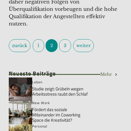
daher negativen Folgen von
Überqualifikation vorbeugen und die hohe
Qualifikation der Angestellten effektiv
nutzen.
zurück
1
2
3
weiter
Neueste Beiträge
Mehr
Leben
Studie zeigt: Grübeln wegen
Arbeitsstress raubt den Schlaf
New Work
Fördert das soziale
Miteinander im Coworking
Space die Kreativität?
Personal