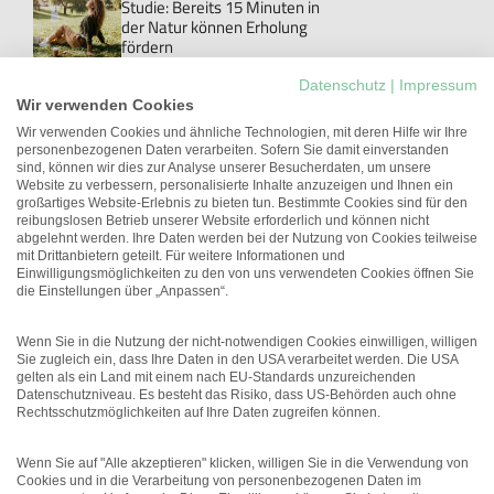
Studie: Bereits 15 Minuten in
der Natur können Erholung
fördern
Personal
Datenschutz
|
Impressum
Danke!: Das Wort, das im Job
Wir verwenden Cookies
meistens ungesagt bleibt
Wir verwenden Cookies und ähnliche Technologien, mit deren Hilfe wir Ihre
personenbezogenen Daten verarbeiten. Sofern Sie damit einverstanden
New Work
sind, können wir dies zur Analyse unserer Besucherdaten, um unsere
Studie: Workations können die
Website zu verbessern, personalisierte Inhalte anzuzeigen und Ihnen ein
Arbeitgeberattraktivität
großartiges Website-Erlebnis zu bieten tun. Bestimmte Cookies sind für den
erhöhen
reibungslosen Betrieb unserer Website erforderlich und können nicht
abgelehnt werden. Ihre Daten werden bei der Nutzung von Cookies teilweise
Führung
mit Drittanbietern geteilt. Für weitere Informationen und
Unterschätztes Potenzial:
Einwilligungsmöglichkeiten zu den von uns verwendeten Cookies öffnen Sie
Führungskräfte mit
die Einstellungen über „Anpassen“.
gesundheitlichen
Einschränkungen
Wenn Sie in die Nutzung der nicht-notwendigen Cookies einwilligen, willigen
Sie zugleich ein, dass Ihre Daten in den USA verarbeitet werden. Die USA
gelten als ein Land mit einem nach EU-Standards unzureichenden
Datenschutzniveau. Es besteht das Risiko, dass US-Behörden auch ohne
Rechtsschutzmöglichkeiten auf Ihre Daten zugreifen können.
Wenn Sie auf "Alle akzeptieren" klicken, willigen Sie in die Verwendung von
Cookies und in die Verarbeitung von personenbezogenen Daten im