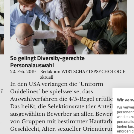
So gelingt Diversity-gerechte
Personalauswahl
22. Feb. 2019
Redaktion WIRTSCHAFTSPSYCHOLOGIE
aktuell
In den USA verlangen die "Uniform
il
Guidelines" beispielsweise, dass
Auswahlverfahren die 4/5-Regel erfüllen.
Wir ver
Das heißt, die Selektionsrate (der Anteil der
Wir verwen
personenb
ausgewählten Bewerber an allen Bewerbern)
wir dies z
.
von Gruppen mit bestimmter Hautfarbe,
personalis
bieten tun
Geschlecht, Alter, sexueller Orientierung
erforderli