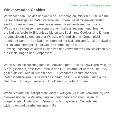
New Work
Datenschutz
|
Impressum
Studie: Workations können die
Wir verwenden Cookies
Arbeitgeberattraktivität
erhöhen
Wir verwenden Cookies und ähnliche Technologien, mit deren Hilfe wir Ihre
personenbezogenen Daten verarbeiten. Sofern Sie damit einverstanden
Führung
sind, können wir dies zur Analyse unserer Besucherdaten, um unsere
Unterschätztes Potenzial:
Website zu verbessern, personalisierte Inhalte anzuzeigen und Ihnen ein
Führungskräfte mit
großartiges Website-Erlebnis zu bieten tun. Bestimmte Cookies sind für den
gesundheitlichen
reibungslosen Betrieb unserer Website erforderlich und können nicht
Einschränkungen
abgelehnt werden. Ihre Daten werden bei der Nutzung von Cookies teilweise
mit Drittanbietern geteilt. Für weitere Informationen und
Personal
Einwilligungsmöglichkeiten zu den von uns verwendeten Cookies öffnen Sie
Studie: Bystander-Trainings
die Einstellungen über „Anpassen“.
können genderbasierte Gewalt
senken
Wenn Sie in die Nutzung der nicht-notwendigen Cookies einwilligen, willigen
Sie zugleich ein, dass Ihre Daten in den USA verarbeitet werden. Die USA
gelten als ein Land mit einem nach EU-Standards unzureichenden
Datenschutzniveau. Es besteht das Risiko, dass US-Behörden auch ohne
Rechtsschutzmöglichkeiten auf Ihre Daten zugreifen können.
Wenn Sie auf "Alle akzeptieren" klicken, willigen Sie in die Verwendung von
Cookies und in die Verarbeitung von personenbezogenen Daten im
vorgenannten Umfang ein. Diese Einwilligung können Sie jederzeit
Menü
widerrufen und bearbeiten, indem Sie: