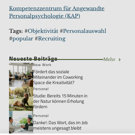
Kompetenzzentrum für Angewandte
Personalpsychologie (KAP)
Tags:
#
Objektivität
#
Personalauswahl
#
popular
#
Recruiting
Neueste Beiträge
Mehr
New Work
Fördert das soziale
Miteinander im Coworking
Space die Kreativität?
Personal
Studie: Bereits 15 Minuten in
der Natur können Erholung
fördern
Personal
Danke!: Das Wort, das im Job
meistens ungesagt bleibt