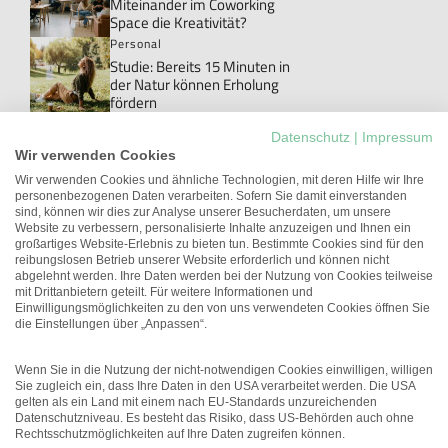
Miteinander im Coworking
Space die Kreativität?
Personal
Studie: Bereits 15 Minuten in
der Natur können Erholung
fördern
Personal
Datenschutz
|
Impressum
Danke!: Das Wort, das im Job
Wir verwenden Cookies
meistens ungesagt bleibt
Wir verwenden Cookies und ähnliche Technologien, mit deren Hilfe wir Ihre
personenbezogenen Daten verarbeiten. Sofern Sie damit einverstanden
New Work
sind, können wir dies zur Analyse unserer Besucherdaten, um unsere
Studie: Workations können die
Website zu verbessern, personalisierte Inhalte anzuzeigen und Ihnen ein
Arbeitgeberattraktivität
großartiges Website-Erlebnis zu bieten tun. Bestimmte Cookies sind für den
erhöhen
reibungslosen Betrieb unserer Website erforderlich und können nicht
abgelehnt werden. Ihre Daten werden bei der Nutzung von Cookies teilweise
Führung
mit Drittanbietern geteilt. Für weitere Informationen und
Unterschätztes Potenzial:
Einwilligungsmöglichkeiten zu den von uns verwendeten Cookies öffnen Sie
Führungskräfte mit
die Einstellungen über „Anpassen“.
gesundheitlichen
Einschränkungen
Wenn Sie in die Nutzung der nicht-notwendigen Cookies einwilligen, willigen
Sie zugleich ein, dass Ihre Daten in den USA verarbeitet werden. Die USA
gelten als ein Land mit einem nach EU-Standards unzureichenden
Datenschutzniveau. Es besteht das Risiko, dass US-Behörden auch ohne
Rechtsschutzmöglichkeiten auf Ihre Daten zugreifen können.