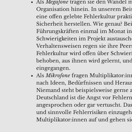
Als
Megafone
tragen sie den Wandel m
Organisation hinein. In unserem Beis
eine offen gelebte Fehlerkultur prak
Sicherheit herstellen. Wie genau? B
Führungskräften einmal im Monat in
Schwierigkeiten im Projekt austausc
Verhaltensweisen regen sie ihre Pee
Fehlerkultur wird offen über Schwier
behoben, aus ihnen wird gelernt, und
eingegangen.
Als
Mikrofone
fragen Multiplikator:i
nach Ideen, Bedürfnissen und Herau
Niemand steht beispielsweise gerne a
Deutschland ist die Angst vor Fehlern
angesprochen oder gar vertuscht. Das
und sinnvolle Fehlerrisiken einzuge
Multiplikator:innen auf und gehen sie