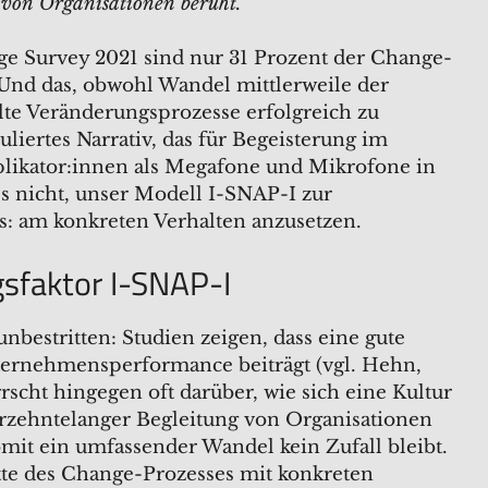
 von Organisationen beruht.
e Survey 2021 sind nur 31 Prozent der Change-
Und das, obwohl Wandel mittlerweile der
lte Veränderungsprozesse erfolgreich zu
uliertes Narrativ, das für Begeisterung im
plikator:innen als Megafone und Mikrofone in
es nicht, unser Modell I-SNAP-I zur
s: am konkreten Verhalten anzusetzen.
gsfaktor I-SNAP-I
bestritten: Studien zeigen, dass eine gute
ernehmensperformance beiträgt (vgl. Hehn,
rscht hingegen oft darüber, wie sich eine Kultur
rzehntelanger Begleitung von Organisationen
mit ein umfassender Wandel kein Zufall bleibt.
tte des Change-Prozesses mit konkreten