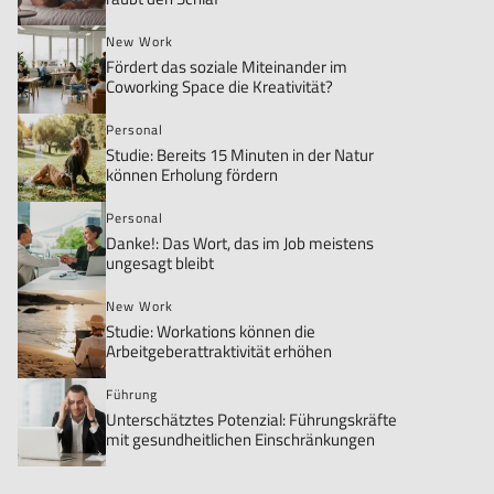
New Work
Fördert das soziale Miteinander im
Coworking Space die Kreativität?
Personal
Studie: Bereits 15 Minuten in der Natur
können Erholung fördern
Personal
Danke!: Das Wort, das im Job meistens
ungesagt bleibt
New Work
Studie: Workations können die
Arbeitgeberattraktivität erhöhen
Führung
Unterschätztes Potenzial: Führungskräfte
mit gesundheitlichen Einschränkungen