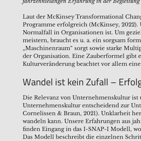
jahrzehntelangen Erfahrung in der Begleitung
Laut der McKinsey Transformational Chang
Programme erfolgreich (McKinsey, 2022). 
Normalfall in Organisationen ist. Um gezie
meistern, braucht es u. a. ein sorgsam form
„Maschinenraum“ sorgt sowie starke Multi
der Organisation. Eine Zauberformel gibt 
Kulturveränderung beachtet vor allem eine
Wandel ist kein Zufall – Erfol
Die Relevanz von Unternehmenskultur ist un
Unternehmenskultur entscheidend zur Unt
Cornelissen & Braun, 2021). Unklarheit her
wandeln kann. Unsere Erfahrungen aus jah
finden Eingang in das I-SNAP-I Modell, wo
Das Modell beschreibt die einzelnen Schri