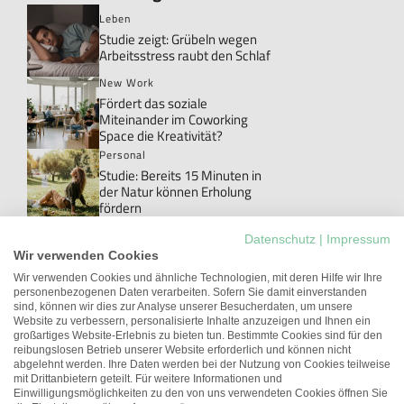
Leben
Studie zeigt: Grübeln wegen
Arbeitsstress raubt den Schlaf
New Work
Fördert das soziale
Miteinander im Coworking
Space die Kreativität?
Personal
Studie: Bereits 15 Minuten in
der Natur können Erholung
fördern
Personal
Datenschutz
|
Impressum
Danke!: Das Wort, das im Job
Wir verwenden Cookies
meistens ungesagt bleibt
Wir verwenden Cookies und ähnliche Technologien, mit deren Hilfe wir Ihre
personenbezogenen Daten verarbeiten. Sofern Sie damit einverstanden
New Work
sind, können wir dies zur Analyse unserer Besucherdaten, um unsere
Studie: Workations können die
Website zu verbessern, personalisierte Inhalte anzuzeigen und Ihnen ein
Arbeitgeberattraktivität
großartiges Website-Erlebnis zu bieten tun. Bestimmte Cookies sind für den
erhöhen
reibungslosen Betrieb unserer Website erforderlich und können nicht
abgelehnt werden. Ihre Daten werden bei der Nutzung von Cookies teilweise
Führung
mit Drittanbietern geteilt. Für weitere Informationen und
Unterschätztes Potenzial:
Einwilligungsmöglichkeiten zu den von uns verwendeten Cookies öffnen Sie