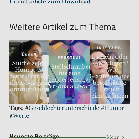
Literaturliste zum Download
Weitere Artikel zum Thema
INTERVIEW
LEBEN
Lächeln oder
PERSONAL
Studie zeigt:
Kapitulieren?
5 Stellschrauben
Humor ist
– Wie
für eine
zentral für die
Glaubenssätze
gendersensitive
arbeitsbezogene
berufstätige
Personalauswahl
Kommunikation
Frauen
einschränken
Tags:
#
Geschlechterunterschiede
#
Humor
#
Werte
Neueste Beiträge
Mehr