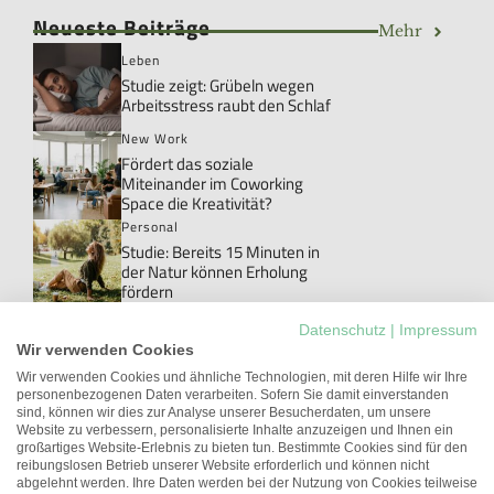
Neueste Beiträge
Mehr
Leben
Studie zeigt: Grübeln wegen
Arbeitsstress raubt den Schlaf
New Work
Fördert das soziale
Miteinander im Coworking
Space die Kreativität?
Personal
Studie: Bereits 15 Minuten in
der Natur können Erholung
fördern
Personal
Datenschutz
|
Impressum
Danke!: Das Wort, das im Job
Wir verwenden Cookies
meistens ungesagt bleibt
Wir verwenden Cookies und ähnliche Technologien, mit deren Hilfe wir Ihre
personenbezogenen Daten verarbeiten. Sofern Sie damit einverstanden
New Work
sind, können wir dies zur Analyse unserer Besucherdaten, um unsere
Studie: Workations können die
Website zu verbessern, personalisierte Inhalte anzuzeigen und Ihnen ein
Arbeitgeberattraktivität
großartiges Website-Erlebnis zu bieten tun. Bestimmte Cookies sind für den
erhöhen
reibungslosen Betrieb unserer Website erforderlich und können nicht
abgelehnt werden. Ihre Daten werden bei der Nutzung von Cookies teilweise
Führung