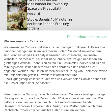
Miteinander im Coworking
Space die Kreativität?
Personal
Studie: Bereits 15 Minuten in
der Natur können Erholung
fördern
Personal
Datenschutz
|
Impressum
Danke!: Das Wort, das im Job
Wir verwenden Cookies
meistens ungesagt bleibt
Wir verwenden Cookies und ähnliche Technologien, mit deren Hilfe wir Ihre
personenbezogenen Daten verarbeiten. Sofern Sie damit einverstanden
New Work
sind, können wir dies zur Analyse unserer Besucherdaten, um unsere
Studie: Workations können die
Website zu verbessern, personalisierte Inhalte anzuzeigen und Ihnen ein
Arbeitgeberattraktivität
großartiges Website-Erlebnis zu bieten tun. Bestimmte Cookies sind für den
erhöhen
reibungslosen Betrieb unserer Website erforderlich und können nicht
abgelehnt werden. Ihre Daten werden bei der Nutzung von Cookies teilweise
Führung
mit Drittanbietern geteilt. Für weitere Informationen und
Unterschätztes Potenzial:
Einwilligungsmöglichkeiten zu den von uns verwendeten Cookies öffnen Sie
Führungskräfte mit
die Einstellungen über „Anpassen“.
gesundheitlichen
Einschränkungen
Wenn Sie in die Nutzung der nicht-notwendigen Cookies einwilligen, willigen
Sie zugleich ein, dass Ihre Daten in den USA verarbeitet werden. Die USA
gelten als ein Land mit einem nach EU-Standards unzureichenden
Datenschutzniveau. Es besteht das Risiko, dass US-Behörden auch ohne
Rechtsschutzmöglichkeiten auf Ihre Daten zugreifen können.