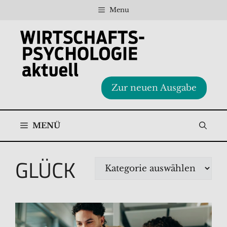
Zum
Menu
Inhalt
springen
Zur neuen Ausgabe
MENÜ
GLÜCK
Kategorien