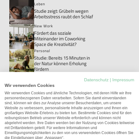
Leben
Studie zeigt: Grübeln wegen
Arbeitsstress raubt den Schlaf
New Work
Fördert das soziale
Miteinander im Coworking
Space die Kreativität?
Personal
Studie: Bereits 15 Minuten in
der Natur können Erholung
fördern
Personal
Datenschutz
|
Impressum
Danke!: Das Wort, das im Job
Wir verwenden Cookies
meistens ungesagt bleibt
Wir verwenden Cookies und ähnliche Technologien, mit deren Hilfe wir Ihre
personenbezogenen Daten verarbeiten. Sofern Sie damit einverstanden
New Work
sind, können wir dies zur Analyse unserer Besucherdaten, um unsere
Studie: Workations können die
Website zu verbessern, personalisierte Inhalte anzuzeigen und Ihnen ein
Arbeitgeberattraktivität
großartiges Website-Erlebnis zu bieten tun. Bestimmte Cookies sind für den
erhöhen
reibungslosen Betrieb unserer Website erforderlich und können nicht
abgelehnt werden. Ihre Daten werden bei der Nutzung von Cookies teilweise
Führung
mit Drittanbietern geteilt. Für weitere Informationen und
Unterschätztes Potenzial:
Einwilligungsmöglichkeiten zu den von uns verwendeten Cookies öffnen Sie
Führungskräfte mit
die Einstellungen über „Anpassen“.