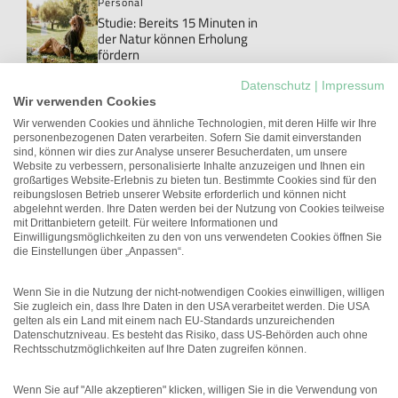
Personal
Studie: Bereits 15 Minuten in
der Natur können Erholung
fördern
Personal
Datenschutz
|
Impressum
Danke!: Das Wort, das im Job
Wir verwenden Cookies
meistens ungesagt bleibt
Wir verwenden Cookies und ähnliche Technologien, mit deren Hilfe wir Ihre
personenbezogenen Daten verarbeiten. Sofern Sie damit einverstanden
New Work
sind, können wir dies zur Analyse unserer Besucherdaten, um unsere
Studie: Workations können die
Website zu verbessern, personalisierte Inhalte anzuzeigen und Ihnen ein
Arbeitgeberattraktivität
großartiges Website-Erlebnis zu bieten tun. Bestimmte Cookies sind für den
erhöhen
reibungslosen Betrieb unserer Website erforderlich und können nicht
abgelehnt werden. Ihre Daten werden bei der Nutzung von Cookies teilweise
Führung
mit Drittanbietern geteilt. Für weitere Informationen und
Unterschätztes Potenzial:
Einwilligungsmöglichkeiten zu den von uns verwendeten Cookies öffnen Sie
Führungskräfte mit
die Einstellungen über „Anpassen“.
gesundheitlichen
Einschränkungen
Wenn Sie in die Nutzung der nicht-notwendigen Cookies einwilligen, willigen
Sie zugleich ein, dass Ihre Daten in den USA verarbeitet werden. Die USA
gelten als ein Land mit einem nach EU-Standards unzureichenden
Datenschutzniveau. Es besteht das Risiko, dass US-Behörden auch ohne
Rechtsschutzmöglichkeiten auf Ihre Daten zugreifen können.
Wenn Sie auf "Alle akzeptieren" klicken, willigen Sie in die Verwendung von