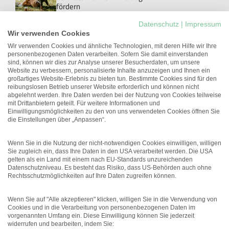
fördern
Personal
Datenschutz
|
Impressum
Danke!: Das Wort, das im Job
Wir verwenden Cookies
meistens ungesagt bleibt
Wir verwenden Cookies und ähnliche Technologien, mit deren Hilfe wir Ihre
personenbezogenen Daten verarbeiten. Sofern Sie damit einverstanden
New Work
sind, können wir dies zur Analyse unserer Besucherdaten, um unsere
Studie: Workations können die
Website zu verbessern, personalisierte Inhalte anzuzeigen und Ihnen ein
Arbeitgeberattraktivität
großartiges Website-Erlebnis zu bieten tun. Bestimmte Cookies sind für den
erhöhen
reibungslosen Betrieb unserer Website erforderlich und können nicht
abgelehnt werden. Ihre Daten werden bei der Nutzung von Cookies teilweise
Führung
mit Drittanbietern geteilt. Für weitere Informationen und
Unterschätztes Potenzial:
Einwilligungsmöglichkeiten zu den von uns verwendeten Cookies öffnen Sie
Führungskräfte mit
die Einstellungen über „Anpassen“.
gesundheitlichen
Einschränkungen
Wenn Sie in die Nutzung der nicht-notwendigen Cookies einwilligen, willigen
Sie zugleich ein, dass Ihre Daten in den USA verarbeitet werden. Die USA
gelten als ein Land mit einem nach EU-Standards unzureichenden
Datenschutzniveau. Es besteht das Risiko, dass US-Behörden auch ohne
Rechtsschutzmöglichkeiten auf Ihre Daten zugreifen können.
Wenn Sie auf "Alle akzeptieren" klicken, willigen Sie in die Verwendung von
Cookies und in die Verarbeitung von personenbezogenen Daten im
vorgenannten Umfang ein. Diese Einwilligung können Sie jederzeit
Menü
widerrufen und bearbeiten, indem Sie: