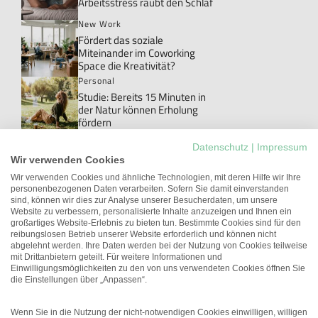
Arbeitsstress raubt den Schlaf
New Work
Fördert das soziale
Miteinander im Coworking
Space die Kreativität?
Personal
Studie: Bereits 15 Minuten in
der Natur können Erholung
fördern
Personal
Datenschutz
|
Impressum
Danke!: Das Wort, das im Job
Wir verwenden Cookies
meistens ungesagt bleibt
Wir verwenden Cookies und ähnliche Technologien, mit deren Hilfe wir Ihre
personenbezogenen Daten verarbeiten. Sofern Sie damit einverstanden
New Work
sind, können wir dies zur Analyse unserer Besucherdaten, um unsere
Studie: Workations können die
Website zu verbessern, personalisierte Inhalte anzuzeigen und Ihnen ein
Arbeitgeberattraktivität
großartiges Website-Erlebnis zu bieten tun. Bestimmte Cookies sind für den
erhöhen
reibungslosen Betrieb unserer Website erforderlich und können nicht
abgelehnt werden. Ihre Daten werden bei der Nutzung von Cookies teilweise
Führung
mit Drittanbietern geteilt. Für weitere Informationen und
Unterschätztes Potenzial:
Einwilligungsmöglichkeiten zu den von uns verwendeten Cookies öffnen Sie
Führungskräfte mit
die Einstellungen über „Anpassen“.
gesundheitlichen
Einschränkungen
Wenn Sie in die Nutzung der nicht-notwendigen Cookies einwilligen, willigen