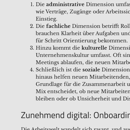
Die
administrative
Dimension umfass
wie Verträge, Zugänge oder Arbeitssic
Einstieg.
Die
fachliche
Dimension betrifft Ro
brauchen Klarheit über Aufgaben und
für Schritt Orientierung bekommen.
Hinzu kommt die
kulturelle
Dimensi
Unternehmenskultur umfasst. Oft si
Meetings ablaufen, die neuen Mitarb
Schließlich ist die
soziale
Dimension 
hinaus helfen neuen Mitarbeitenden, 
Grundlage für die Zusammenarbeit un
Mix entscheidet, ob neue Mitarbeite
bleiben oder ob Unsicherheit und D
Zunehmend digital: Onboardin
Die Arbeitswelt wandelt sich rasant, und a