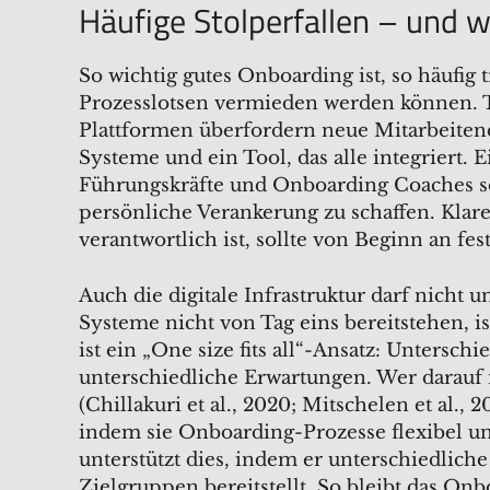
Häufige Stolperfallen – und w
So wichtig gutes Onboarding ist, so häufig
Prozesslotsen vermieden werden können. Ty
Plattformen überfordern neue Mitarbeitende
Systeme und ein Tool, das alle integriert. E
Führungskräfte und Onboarding Coaches so
persönliche Verankerung zu schaffen. Klar
verantwortlich ist, sollte von Beginn an fest
Auch die digitale Infrastruktur darf nicht
Systeme nicht von Tag eins bereitstehen, 
ist ein „One size fits all“-Ansatz: Unters
unterschiedliche Erwartungen. Wer darauf n
(Chillakuri et al., 2020; Mitschelen et al
indem sie Onboarding-Prozesse flexibel und
unterstützt dies, indem er unterschiedliche
Zielgruppen bereitstellt. So bleibt das Onb