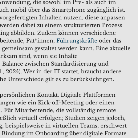
Anwendung, die sowohl im Pre- als auch im
ch mobil über das Smartphone zugänglich ist.
orgefertigten Inhalten nutzen, diese anpassen
e werden dabei zu einem strukturierten Prozess
ing abbilden. Zudem können verschiedene
rbeitende, Pat*innen,
Führungskräfte
oder das
s gemeinsam gestaltet werden kann. Eine aktuelle
irksam sind, wenn sie Inhalte
e Balance zwischen Standardisierung und
., 2025). Wer in der IT startet, braucht andere
he Unterschiede gilt es zu berücksichtigen.
 persönlichen Kontakt. Digitale Plattformen
ungen wie ein Kick-off-Meeting oder einen
Für Mitarbeitende, die vollständig remote
ßlich virtuell erfolgen; Studien zeigen jedoch,
 beispielsweise in virtuellen Teams, erschwert
ie Bindung im Onboarding über digitale Formate