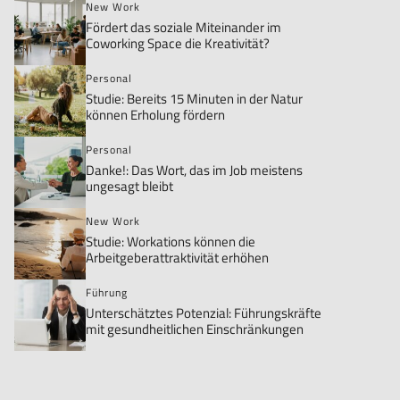
New Work
Fördert das soziale Miteinander im
Coworking Space die Kreativität?
Personal
Studie: Bereits 15 Minuten in der Natur
können Erholung fördern
Personal
Danke!: Das Wort, das im Job meistens
ungesagt bleibt
New Work
Studie: Workations können die
Arbeitgeberattraktivität erhöhen
Führung
Unterschätztes Potenzial: Führungskräfte
mit gesundheitlichen Einschränkungen