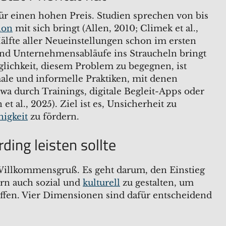
für einen hohen Preis. Studien sprechen von bis
ion
mit sich bringt (Allen, 2010; Climek et al.,
 Hälfte aller Neueinstellungen schon im ersten
nd Unternehmensabläufe ins Straucheln bringt
öglichkeit, diesem Problem zu begegnen, ist
male und informelle Praktiken, mit denen
twa durch Trainings, digitale Begleit-Apps oder
t al., 2025). Ziel ist es, Unsicherheit zu
higkeit
zu fördern.
ing leisten sollte
 Willkommensgruß. Es geht darum, den Einstieg
ern auch sozial und
kulturell
zu gestalten, um
ffen. Vier Dimensionen sind dafür entscheidend