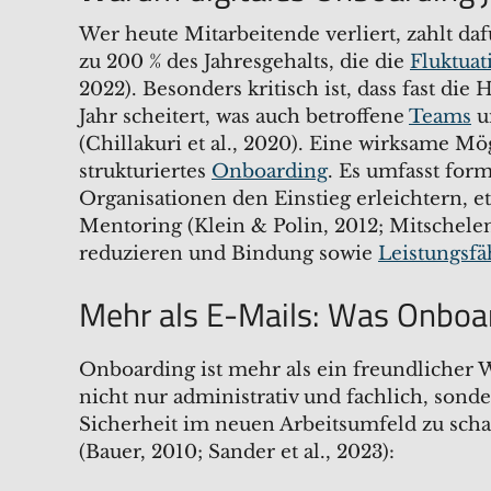
Wer heute Mitarbeitende verliert, zahlt da
zu 200 % des Jahresgehalts, die die
Fluktuat
2022). Besonders kritisch ist, dass fast die
Jahr scheitert, was auch betroffene
Teams
u
(Chillakuri et al., 2020). Eine wirksame M
strukturiertes
Onboarding
. Es umfasst for
Organisationen den Einstieg erleichtern, e
Mentoring (Klein & Polin, 2012; Mitschelen e
reduzieren und Bindung sowie
Leistungsfä
Mehr als E-Mails: Was Onboard
Onboarding ist mehr als ein freundlicher
nicht nur administrativ und fachlich, sond
Sicherheit im neuen Arbeitsumfeld zu scha
(Bauer, 2010; Sander et al., 2023):