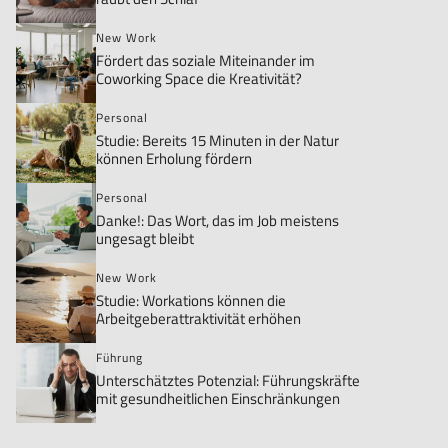
New Work
Fördert das soziale Miteinander im
Coworking Space die Kreativität?
Personal
Studie: Bereits 15 Minuten in der Natur
können Erholung fördern
Personal
Danke!: Das Wort, das im Job meistens
ungesagt bleibt
New Work
Studie: Workations können die
Arbeitgeberattraktivität erhöhen
Führung
Unterschätztes Potenzial: Führungskräfte
mit gesundheitlichen Einschränkungen