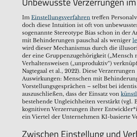
Unbewusste Verzerrungen i
Im
Einstellungsverfahren
treffen Personalv
doch diese Intuition ist oft von unbewusst
sogenannte Stereotype Bias schon in der 
mit Behinderungen pauschal als weniger
l
wird dieser Mechanismus durch die illusori
der eine Gruppenzugehörigkeit („Mensch 
Verhaltensweisen („unproduktiv“) verknüpft w
Nagtegaal et al., 2022). Diese Verzerrungen
Auswirkungen: Menschen mit Behinderunge
Vorstellungsgesprächen – selbst bei identisc
auszuschließen, dass der Einsatz von
künstl
bestehende Ungleichheiten verstärkt (vgl. 
kognitiven Verzerrungen ihrer Entwickler
ein Viertel der Unternehmen KI-basierte V
Zwischen Einstellung und Ve