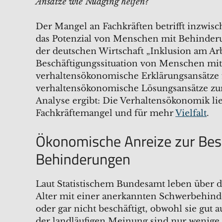
Ansätze wie Nudging helfen?
Der Mangel an Fachkräften betrifft inzwisc
das Potenzial von Menschen mit Behinderun
der deutschen Wirtschaft „Inklusion am Arbe
Beschäftigungssituation von Menschen mi
verhaltensökonomische Erklärungsansätze f
verhaltensökonomische Lösungsansätze zur 
Analyse ergibt: Die Verhaltensökonomik lie
Fachkräftemangel und für mehr
Vielfalt
.
Ökonomische Anreize zur Bes
Behinderungen
Laut Statistischem Bundesamt leben über 
Alter mit einer anerkannten Schwerbehinde
oder gar nicht beschäftigt, obwohl sie gut 
der landläufigen Meinung sind nur wenige