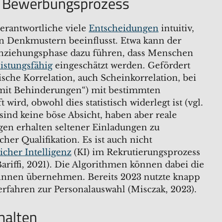
m Bewerbungsprozess
erantwortliche viele
Entscheidungen
intuitiv,
en Denkmustern beeinflusst. Etwa kann der
Anziehungsphase dazu führen, dass Menschen
eistungsfähig
eingeschätzt werden. Gefördert
sche Korrelation, auch Scheinkorrelation, bei
mit Behinderungen“) mit bestimmten
ird, obwohl dies statistisch widerlegt ist (vgl.
 sind keine böse Absicht, haben aber reale
n erhalten seltener Einladungen zu
her Qualifikation. Es ist auch nicht
icher Intelligenz
(KI) im Rekrutierungsprozess
Bariffi, 2021). Die Algorithmen können dabei die
*innen übernehmen. Bereits 2023 nutzte knapp
erfahren zur Personalauswahl (Misczak, 2023).
rhalten