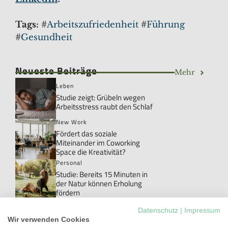
Tags:
#
Arbeitszufriedenheit
#
Führung
#
Gesundheit
Neueste Beiträge
Mehr
Leben
Studie zeigt: Grübeln wegen
Arbeitsstress raubt den Schlaf
New Work
Fördert das soziale
Miteinander im Coworking
Space die Kreativität?
Personal
Studie: Bereits 15 Minuten in
der Natur können Erholung
fördern
Personal
Datenschutz
|
Impressum
Danke!: Das Wort, das im Job
Wir verwenden Cookies