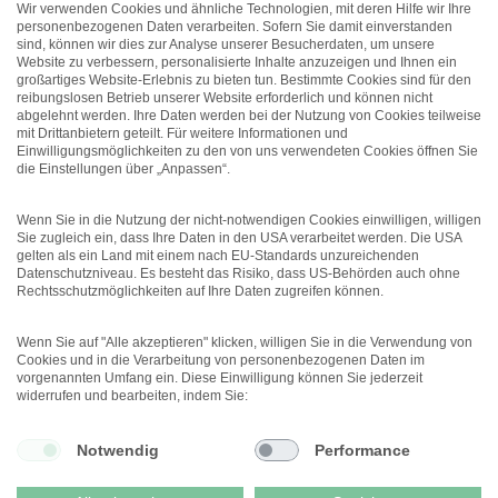
meistens ungesagt bleibt
Wir verwenden Cookies und ähnliche Technologien, mit deren Hilfe wir Ihre
personenbezogenen Daten verarbeiten. Sofern Sie damit einverstanden
New Work
sind, können wir dies zur Analyse unserer Besucherdaten, um unsere
Studie: Workations können die
Website zu verbessern, personalisierte Inhalte anzuzeigen und Ihnen ein
Arbeitgeberattraktivität
großartiges Website-Erlebnis zu bieten tun. Bestimmte Cookies sind für den
erhöhen
reibungslosen Betrieb unserer Website erforderlich und können nicht
abgelehnt werden. Ihre Daten werden bei der Nutzung von Cookies teilweise
Führung
mit Drittanbietern geteilt. Für weitere Informationen und
Unterschätztes Potenzial:
Einwilligungsmöglichkeiten zu den von uns verwendeten Cookies öffnen Sie
Führungskräfte mit
die Einstellungen über „Anpassen“.
gesundheitlichen
Einschränkungen
Wenn Sie in die Nutzung der nicht-notwendigen Cookies einwilligen, willigen
Sie zugleich ein, dass Ihre Daten in den USA verarbeitet werden. Die USA
gelten als ein Land mit einem nach EU-Standards unzureichenden
Datenschutzniveau. Es besteht das Risiko, dass US-Behörden auch ohne
Rechtsschutzmöglichkeiten auf Ihre Daten zugreifen können.
Wenn Sie auf "Alle akzeptieren" klicken, willigen Sie in die Verwendung von
Cookies und in die Verarbeitung von personenbezogenen Daten im
vorgenannten Umfang ein. Diese Einwilligung können Sie jederzeit
Menü
widerrufen und bearbeiten, indem Sie:
Notwendig
Performance
© 2026 DEUTSCHER
PSYCHOLOGEN VERLAG GMBH
DATENSCHUTZ